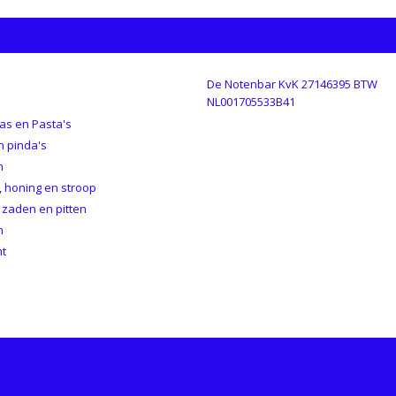
De Notenbar KvK 27146395 BTW
GORIEËN
NL001705533B41
as en Pasta's
n pinda's
n
 honing en stroop
 zaden en pitten
n
ht
© 2026 www.echtepindakaas.nl - Powered by Shoppagina.nl