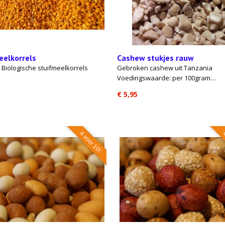
eelkorrels
Cashew stukjes rauw
Biologische stuifmeelkorrels
Gebroken cashew uit Tanzania
Voedingswaarde: per 100gram…
€ 5,95
4 voor 10!
4