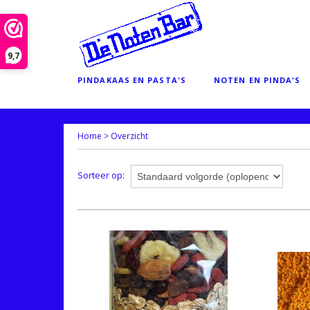
9,7
PINDAKAAS EN PASTA'S
NOTEN EN PINDA'S
Home
>
Overzicht
Sorteer op: