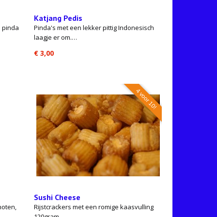
Katjang Pedis
n pinda
Pinda's met een lekker pittig Indonesisch
laagje er om.…
€ 3,00
4 voor 10!
Sushi Cheese
noten,
Rijstcrackers met een romige kaasvulling
120gram.…