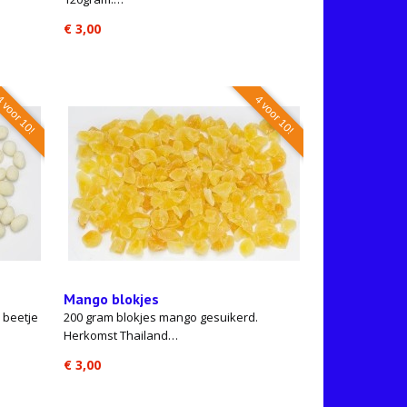
€ 3,00
 voor 10!
4 voor 10!
Mango blokjes
 beetje
200 gram blokjes mango gesuikerd.
Herkomst Thailand…
€ 3,00