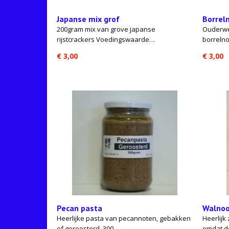
Japanse mix grof
Borreln
200gram mix van grove japanse
Ouderwe
rijstcrackers Voedingswaarde…
borreln
€ 3,00
€ 3,00
Pecan pasta
Walnoo
Heerlijke pasta van pecannoten, gebakken
Heerlijk
of geroosterd. 300…
omdat d