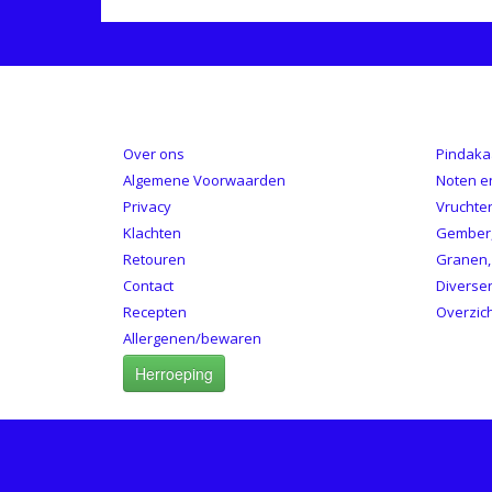
INFORMATIE
CATE
Over ons
Pindaka
Algemene Voorwaarden
Noten e
Privacy
Vruchte
Klachten
Gember,
Retouren
Granen,
Contact
Diverse
Recepten
Overzic
Allergenen/bewaren
Herroeping