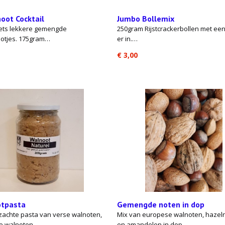
oot Cocktail
Jumbo Bollemix
ts lekkere gemengde
250gram Rijstcrackerbollen met ee
ootjes. 175gram…
er in.…
€ 3,00
tpasta
Gemengde noten in dop
 zachte pasta van verse walnoten,
Mix van europese walnoten, hazel
e walnoten…
en amandelen in dop.