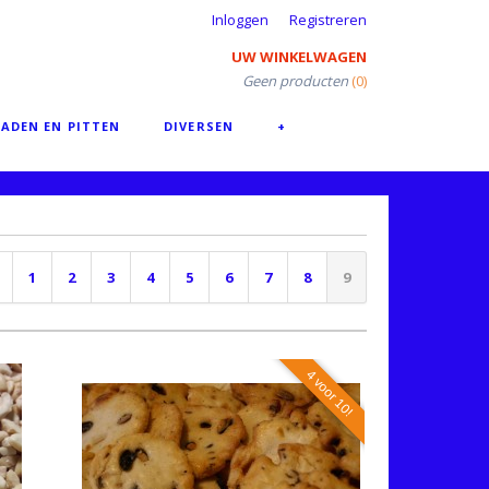
Inloggen
Registreren
UW WINKELWAGEN
Geen producten
(0)
ADEN EN PITTEN
DIVERSEN
+
1
2
3
4
5
6
7
8
9
4 voor 10!