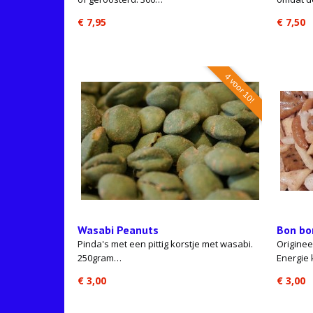
€ 7,95
€ 7,50
4 voor 10!
Wasabi Peanuts
Bon bo
Pinda's met een pittig korstje met wasabi.
Origine
250gram…
Energie 
€ 3,00
€ 3,00