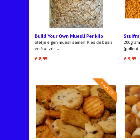
Build Your Own Muesli Per kilo
Stuifm
Stel je eigen muesli samen, Kies de basis
200gram 
en 5 of zes…
(pollen)
€ 8,95
€ 9,95
4 voor 10!