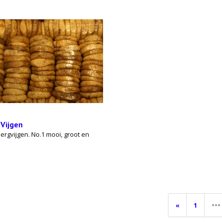
 Vijgen
ergvijgen. No.1 mooi, groot en
«
1
•••