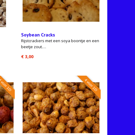
Soybean Cracks
Rijstcrackers met een soya boontje en een
beetje zout.…
€ 3,00
 voor 10!
4 voor 10!