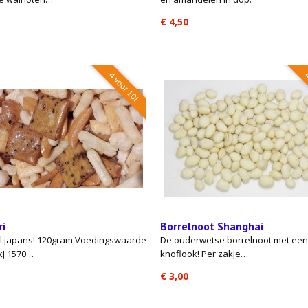
€ 4,50
4 voor 10!
4
ri
Borrelnoot Shanghai
el japans! 120gram Voedingswaarde
De ouderwetse borrelnoot met een
kJ 1570…
knoflook! Per zakje…
€ 3,00