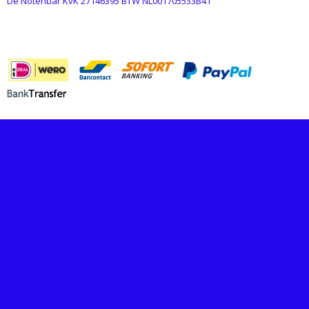
De Notenbar KvK 27146395 BTW NL001705533B41
BETAALMETHODES
© 2026 www.echtepindakaas.nl - Powered by Shoppagina.nl