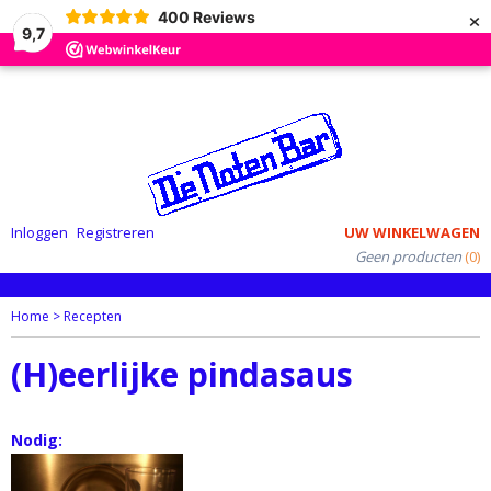
×
400
Reviews
9,7
Inloggen
Registreren
UW WINKELWAGEN
Geen producten
(0)
Home
> Recepten
(H)eerlijke pindasaus
Nodig: