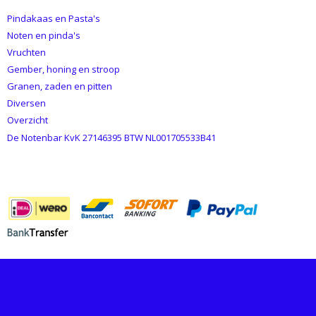
Pindakaas en Pasta's
Noten en pinda's
Vruchten
Gember, honing en stroop
Granen, zaden en pitten
Diversen
Overzicht
De Notenbar KvK 27146395 BTW NL001705533B41
BETAALMETHODES
© 2026 www.echtepindakaas.nl - Powered by Shoppagina.nl