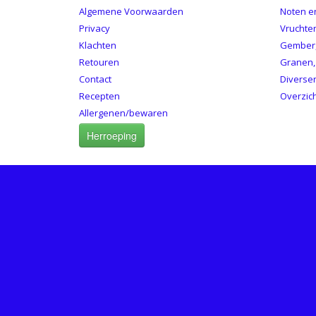
Algemene Voorwaarden
Noten e
Privacy
Vruchte
Klachten
Gember,
Retouren
Granen,
Contact
Diverse
Recepten
Overzic
Allergenen/bewaren
Herroeping