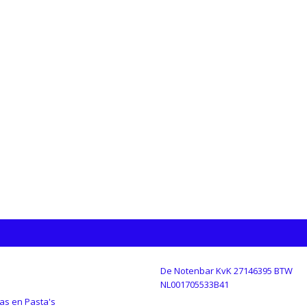
De Notenbar KvK 27146395 BTW
GORIEËN
NL001705533B41
as en Pasta's