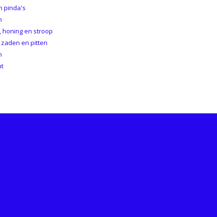
n pinda's
n
 honing en stroop
 zaden en pitten
n
ht
© 2026 www.echtepindakaas.nl - Powered by Shoppagina.nl