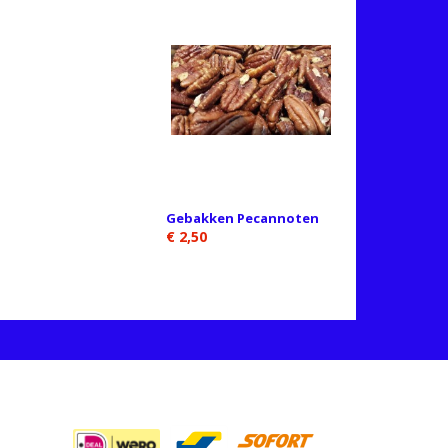
Gebakken Pecannoten
€ 2,50
BETAALMETHODES