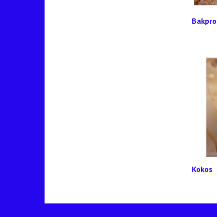
Bakpro
Kokos