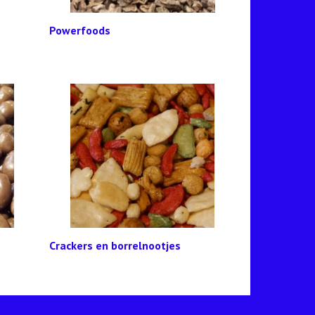
Powerfoods
Crackers en borrelnootjes