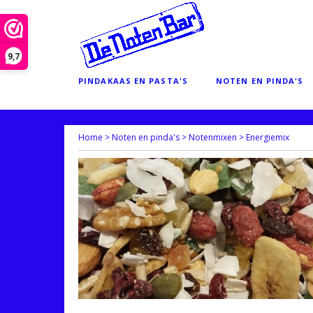
9,7
PINDAKAAS EN PASTA'S
NOTEN EN PINDA'S
Home
>
Noten en pinda's
>
Notenmixen
>
Energiemix