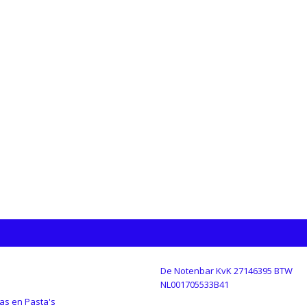
De Notenbar KvK 27146395 BTW
GORIEËN
NL001705533B41
as en Pasta's