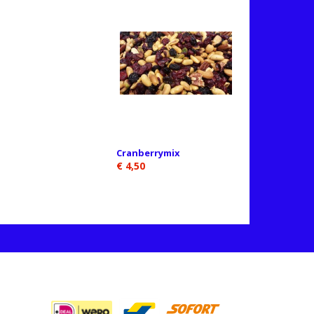
Cranberrymix
€ 4,50
BETAALMETHODES