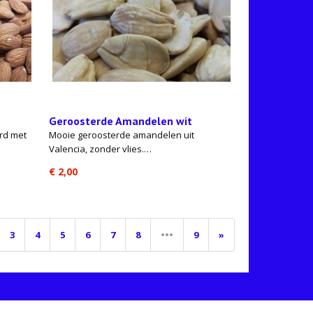
s
Geroosterde Amandelen wit
rd met
Mooie geroosterde amandelen uit
Valencia, zonder vlies.…
€ 2,00
3
4
5
6
7
8
•••
9
»