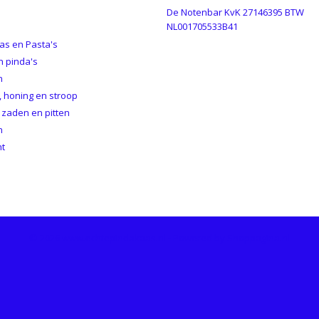
De Notenbar KvK 27146395 BTW
GORIEËN
NL001705533B41
as en Pasta's
n pinda's
n
 honing en stroop
 zaden en pitten
n
ht
© 2026 www.echtepindakaas.nl - Powered by Shoppagina.nl