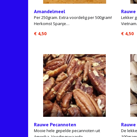
Amandelmeel
Rauwe
Per 250gram. Extra voordelig per 500gram!
Lekker g
Herkomst Spanje…
Vietna
€ 4,50
€ 4,50
Rauwe Pecannoten
Rauwe 
Mooie hele gepelde pecannoten uit
De lekke
Amerika. Voedingswaarde…
100gram