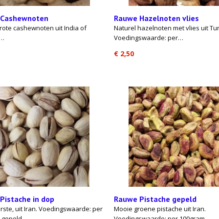
 Cashewnoten
Rauwe Hazelnoten vlies
rote cashewnoten uit India of
Naturel hazelnoten met vlies uit Tur
m…
Voedingswaarde: per…
€ 2,50
Pistache in dop
Rauwe Pistache gepeld
rste, uit Iran. Voedingswaarde: per
Mooie groene pistache uit Iran.
 gepeld…
Voedingswaarde: per 100gram…