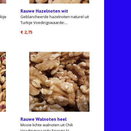
Rauwe Hazelnoten wit
kije
Geblancheerde hazelnoten naturel uit
Turkije Voedingswaarde:…
€ 2,75
Rauwe Walnoten heel
Mooie lichte walnoten uit Chili
Voedingswaarde Energie kJ…