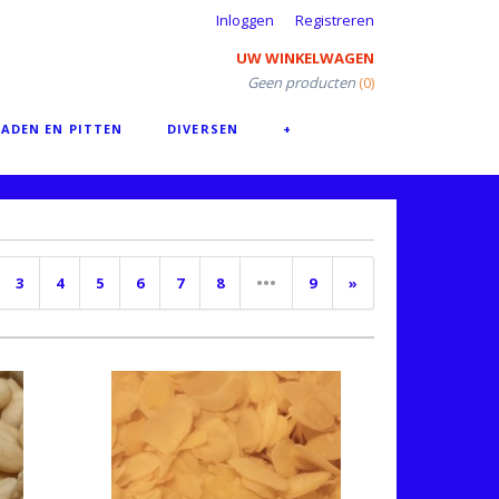
Inloggen
Registreren
UW WINKELWAGEN
Geen producten
(0)
ADEN EN PITTEN
DIVERSEN
+
3
4
5
6
7
8
•••
9
»