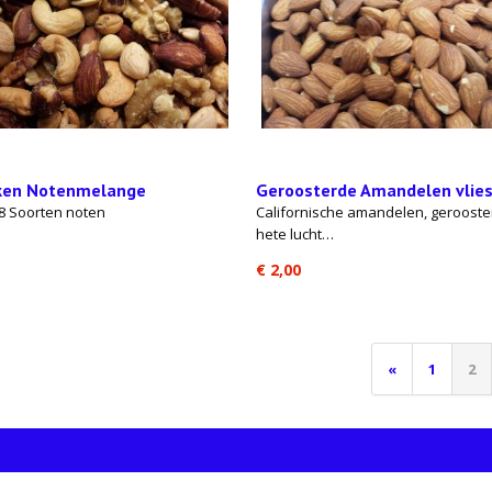
ken Notenmelange
Geroosterde Amandelen vlie
8 Soorten noten
Californische amandelen, gerooste
hete lucht…
€ 2,00
«
1
2