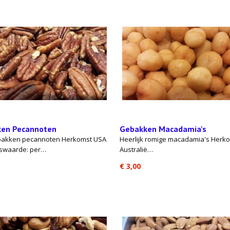
en Pecannoten
Gebakken Macadamia's
bakken pecannoten Herkomst USA
Heerlijk romige macadamia's Herk
swaarde: per…
Australië…
€ 3,00