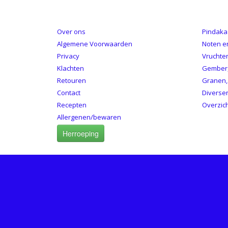
INFORMATIE
CATE
Over ons
Pindaka
Algemene Voorwaarden
Noten e
Privacy
Vruchte
Klachten
Gember,
Retouren
Granen,
Contact
Diverse
Recepten
Overzic
Allergenen/bewaren
Herroeping