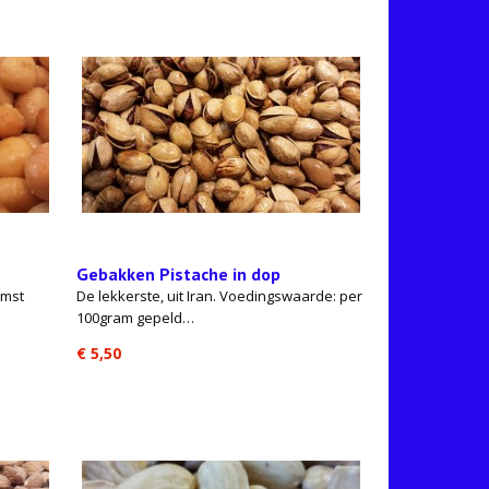
Gebakken Pistache in dop
omst
De lekkerste, uit Iran. Voedingswaarde: per
100gram gepeld…
€ 5,50