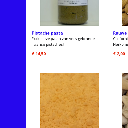
Pistache pasta
Rauwe 
Exclusieve pasta van vers gebrande
Californ
Iraanse pistaches!
Herkoms
€ 14,50
€ 2,00