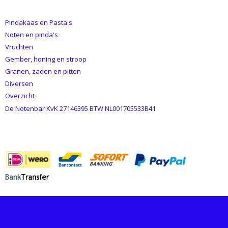
CATEGORIEËN
Pindakaas en Pasta's
Noten en pinda's
Vruchten
Gember, honing en stroop
Granen, zaden en pitten
Diversen
Overzicht
De Notenbar KvK 27146395 BTW NL001705533B41
BETAALMETHODES
© 2026 www.echtepindakaas.nl - Powered by Shoppagina.nl