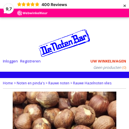
×
400
Reviews
9,7
Inloggen
Registreren
UW WINKELWAGEN
Geen producten
(0)
Home
>
Noten en pinda's
>
Rauwe noten
>
Rauwe Hazelnoten vlies