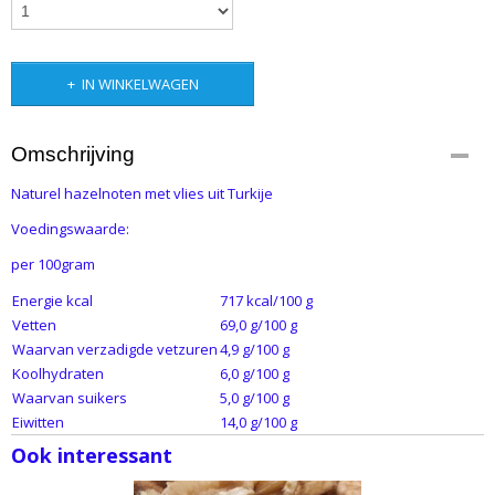
IN WINKELWAGEN
Omschrijving
Naturel hazelnoten met vlies uit Turkije
Voedingswaarde:
per 100gram
Energie kcal
717 kcal/100 g
Vetten
69,0 g/100 g
Waarvan verzadigde vetzuren
4,9 g/100 g
Koolhydraten
6,0 g/100 g
Waarvan suikers
5,0 g/100 g
Eiwitten
14,0 g/100 g
Ook interessant