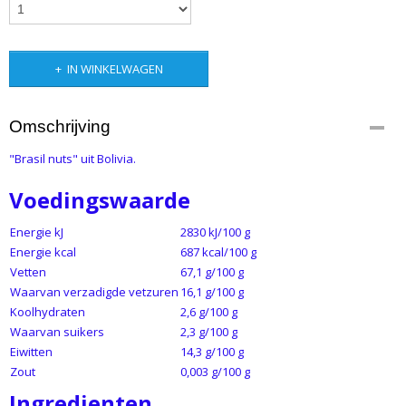
IN WINKELWAGEN
Omschrijving
"Brasil nuts" uit Bolivia.
Voedingswaarde
Energie kJ
2830 kJ/100 g
Energie kcal
687 kcal/100 g
Vetten
67,1 g/100 g
Waarvan verzadigde vetzuren
16,1 g/100 g
Koolhydraten
2,6 g/100 g
Waarvan suikers
2,3 g/100 g
Eiwitten
14,3 g/100 g
Zout
0,003 g/100 g
Ingredienten