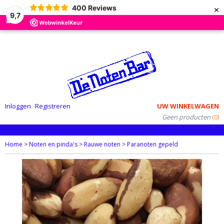
×
400
Reviews
9,7
Inloggen
Registreren
UW WINKELWAGEN
Geen producten
(0)
Home
>
Noten en pinda's
>
Rauwe noten
>
Paranoten gepeld