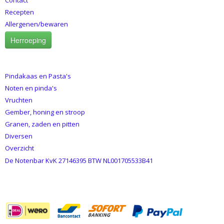
Contact
Recepten
Allergenen/bewaren
Herroeping
CATEGORIEËN
Pindakaas en Pasta's
Noten en pinda's
Vruchten
Gember, honing en stroop
Granen, zaden en pitten
Diversen
Overzicht
De Notenbar KvK 27146395 BTW NL001705533B41
BETAALMETHODES