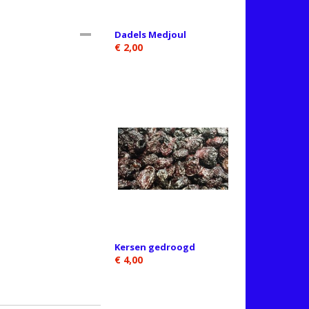
Dadels Medjoul
€ 2,00
Kersen gedroogd
€ 4,00