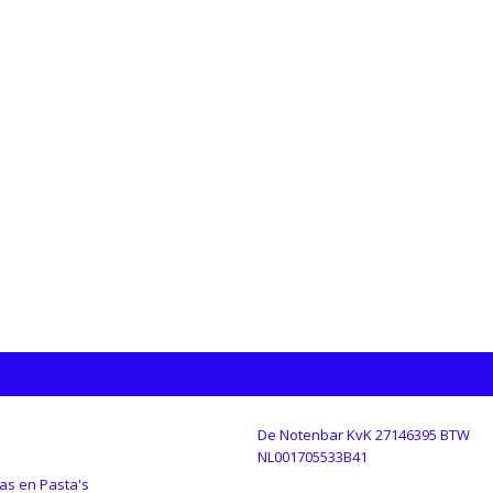
De Notenbar KvK 27146395 BTW
GORIEËN
NL001705533B41
as en Pasta's