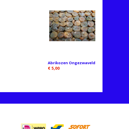
Abrikozen Ongezwaveld
€ 5,00
BETAALMETHODES