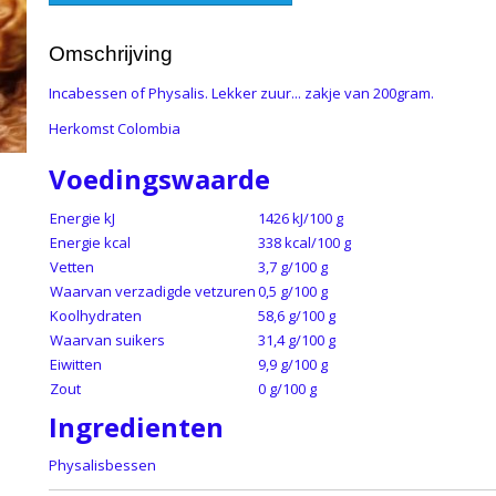
Omschrijving
Incabessen of Physalis. Lekker zuur... zakje van 200gram.
Herkomst Colombia
Voedingswaarde
Energie kJ
1426 kJ/100 g
Energie kcal
338 kcal/100 g
Vetten
3,7 g/100 g
Waarvan verzadigde vetzuren
0,5 g/100 g
Koolhydraten
58,6 g/100 g
Waarvan suikers
31,4 g/100 g
Eiwitten
9,9 g/100 g
Zout
0 g/100 g
Ingredienten
Physalisbessen