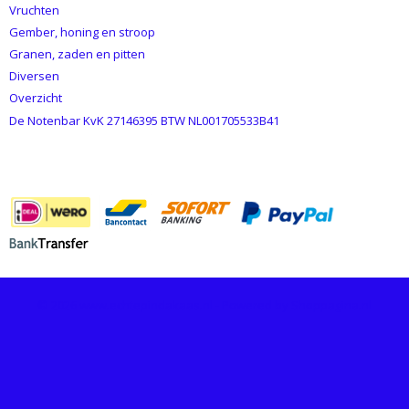
Vruchten
Gember, honing en stroop
Granen, zaden en pitten
Diversen
Overzicht
De Notenbar KvK 27146395 BTW NL001705533B41
BETAALMETHODES
© 2026 www.echtepindakaas.nl - Powered by Shoppagina.nl