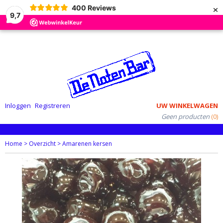
×
400
Reviews
9,7
Inloggen
Registreren
UW WINKELWAGEN
Geen producten
(0)
Home
>
Overzicht
>
Amarenen kersen