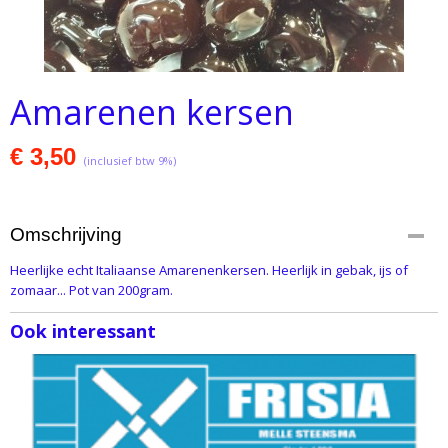
Amarenen kersen
€ 3,50
(inclusief btw 9%)
Omschrijving
Heerlijke echt Italiaanse Amarenenkersen. Heerlijk in gebak, ijs of
zomaar... Pot van 200gram.
Ook interessant