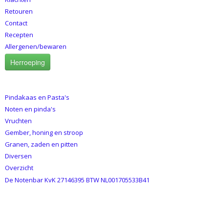
Retouren
Contact
Recepten
Allergenen/bewaren
Herroeping
CATEGORIEËN
Pindakaas en Pasta's
Noten en pinda's
Vruchten
Gember, honing en stroop
Granen, zaden en pitten
Diversen
Overzicht
De Notenbar KvK 27146395 BTW NL001705533B41
BETAALMETHODES