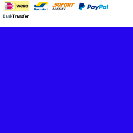
© 2026 www.echtepindakaas.nl - Powered by Shoppagina.nl