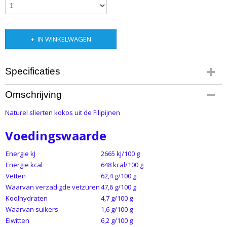
IN WINKELWAGEN
Specificaties
Productcode
Omschrijving
141-418
Naturel slierten kokos uit de Filipijnen
Voedingswaarde
Energie kJ
2665 kJ/100 g
Energie kcal
648 kcal/100 g
Vetten
62,4 g/100 g
Waarvan verzadigde vetzuren
47,6 g/100 g
Koolhydraten
4,7 g/100 g
Waarvan suikers
1,6 g/100 g
Eiwitten
6,2 g/100 g