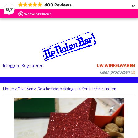
×
400
Reviews
9,7
Inloggen
Registreren
UW WINKELWAGEN
Geen producten
(0)
Home
>
Diversen
>
Geschenkverpakkingen
>
Kerstster met noten