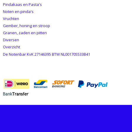
Pindakaas en Pasta's
Noten en pinda's
Vruchten
Gember, honing en stroop
Granen, zaden en pitten
Diversen
Overzicht
De Notenbar KvK 27146395 BTW NL001705533B41
BETAALMETHODES
© 2026 www.echtepindakaas.nl - Powered by Shoppagina.nl